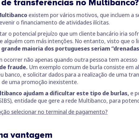
 de transferências no Multibanco?
 Multibanco
existem por vários motivos, que incluem a s
evenir o financiamento de atividades ilícitas.
tar o potencial prejuízo que um cliente bancário iria sof
e alguém com más intenções. No entanto, visto que o lim
 grande maioria dos portugueses seriam “drenadas
em ocorrer não apenas quando outra pessoa tem acesso 
de fraude.
Um exemplo comum de burla consiste em alg
 banco, e solicitar dados para a realização de uma tran
e de uma promoção inexistente.
tibanco ajudam a dificultar este tipo de burlas,
e p
SIBS), entidade que gere a rede Multibanco, para potenc
pção selecionar no term
i
nal de pagamento?
uma vantagem