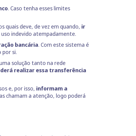
nco
. Caso tenha esses limites
los quais deve, de vez em quando,
ir
al uso indevido atempadamente.
ração bancária
. Com este sistema é
por si.
r uma solução tanto na rede
erá realizar essa transferência
os e, por isso,
informam a
ias chamam a atenção, logo poderá