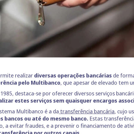
rmite realizar
diversas operações bancárias
de forma
erência pelo Multibanco
, que apesar de elevado tem u
1985, destaca-se por oferecer diversos serviços bancá
alizar estes serviços sem quaisquer encargos assoc
istema Multibanco é a da
transferência bancária
, cujo u
tes bancos ou até do mesmo banco.
Estas transferênci
 a evitar fraudes, e a prevenir o financiamento de ativi
transferência por outros canais
.