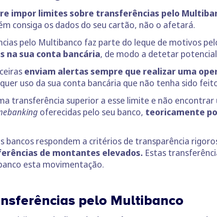
e impor limites sobre transferências pelo Multiba
m consiga os dados do seu cartão, não o afetará.
ências pelo Multibanco faz parte do leque de motivos pe
s na sua conta bancária
, de modo a detetar potenci
ceiras
enviam alertas sempre que realizar uma ope
quer uso da sua conta bancária que não tenha sido feito 
uma transferência superior a esse limite e não encontra
ebanking
oferecidas pelo seu banco,
teoricamente pod
s bancos respondem a critérios de transparência rigoros
sferências de montantes elevados.
Estas transferênc
eu banco esta movimentação.
ansferências pelo Multibanco