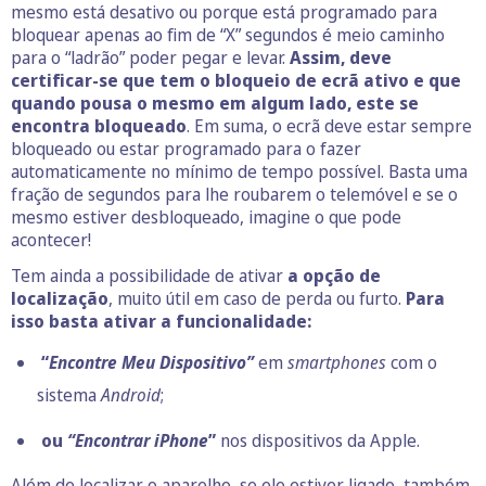
mesmo está desativo ou porque está programado para
bloquear apenas ao fim de “X” segundos é meio caminho
para o “ladrão” poder pegar e levar.
Assim, deve
certificar-se que tem o bloqueio de ecrã ativo e que
quando pousa o mesmo em algum lado, este se
encontra bloqueado
. Em suma, o ecrã deve estar sempre
bloqueado ou estar programado para o fazer
automaticamente no mínimo de tempo possível. Basta uma
fração de segundos para lhe roubarem o telemóvel e se o
mesmo estiver desbloqueado, imagine o que pode
acontecer!
Tem ainda a possibilidade de ativar
a opção de
localização
, muito útil em caso de perda ou furto.
Para
isso basta ativar a funcionalidade:
“
Encontre Meu Dispositivo”
em
smartphones
com o
sistema
Android
;
ou
“Encontrar iPhone
”
nos dispositivos da Apple.
Além de localizar o aparelho, se ele estiver ligado, também