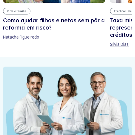
Vida e família
Crédito Habit
Como ajudar filhos e netos sem pôr a
Taxa mis
reforma em risco?
represen
créditos
Natacha Figueiredo
Sílvia Dias