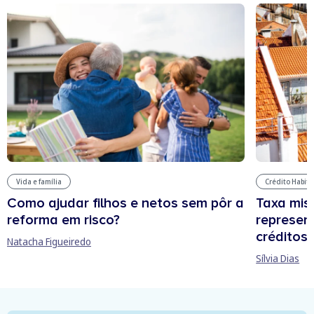
Vida e família
Crédito Habit
Como ajudar filhos e netos sem pôr a
Taxa mis
reforma em risco?
represen
créditos
Natacha Figueiredo
Sílvia Dias