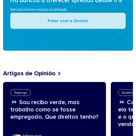
Há bancos a oferecer spreads desde 0%
Fale com o Doutor e reduza a sua prestação
Falar com o Doutor
Artigos de Opinião
Emprego
Imobiliár
Sou recibo verde, mas
Com
trabalho como se fosse
ela te
empregado. Que direitos tenho?
e o q
vende
Artigo por: