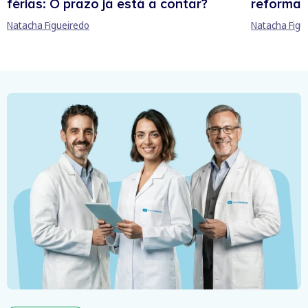
férias: O prazo já está a contar?
reforma 
Natacha Figueiredo
Natacha Figu