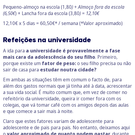
Pequeno-almoço na escola (1,80
) + Almoço fora da escola
(6,50€
) + Lancha fora da escola (3,80
) = 12,10€
12,10€ x 5 dias = 60,50€* / semana (*Valor aproximado)
Refeições na universidade
A ida para
a universidade é provavelmente a fase
mais cara da adolescência do seu filho
. Primeiro,
porque existe um
fator de peso:
o seu filho precisa ou não
sair de casa para
estudar noutra cidade?
Em ambas as situações têm em comum o facto de, para
além dos gastos normais que já tinha até à data, acrescentar
a sua vida social. É muito comum que, em vez de comer no
refeitório da universidade, queira ir comer fora com os
colegas, que vá tomar café com os amigos depois das aulas
e que comece a sair mais à noite.
Claro que estes fatores variam de adolescente para
adolescente e de pais para pais. No entanto, deixamos aqui
o
valor aproximado de quanto podem gastar,
durante