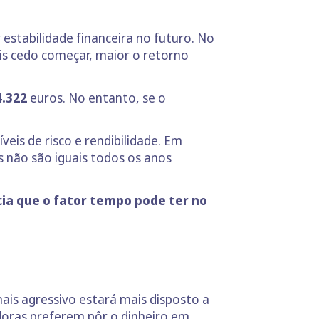
stabilidade financeira no futuro. No
ais cedo começar, maior o retorno
4.322
euros. No entanto, se o
is de risco e rendibilidade. Em
s não são iguais todos os anos
ia que o fator tempo pode ter no
ais agressivo estará mais disposto a
doras preferem pôr o dinheiro em