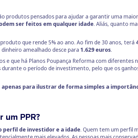
 produtos pensados para ajudar a garantir uma maior e
odem ser feitos em qualquer idade
. Aliás, quanto m
 produto que rende 5% ao ano. Ao fim de 30 anos, terá
o dinheiro amealhado desce para
1.629 euros
.
os e que há Planos Poupança Reforma com diferentes níve
es durante o período de investimento, pelo que os ganho
 apenas para ilustrar de forma simples a importânc
er um PPR?
o perfil de investidor e a idade
. Quem tem um perfil m
otencialmente mais elevados. As pessoas mais conserva