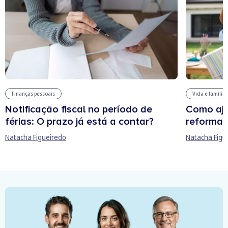
Finanças pessoais
Vida e família
Notificação fiscal no período de
Como aju
férias: O prazo já está a contar?
reforma 
Natacha Figueiredo
Natacha Figu