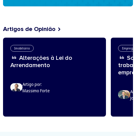
Artigos de Opinião
Imobiliário
Emprego
Alterações à Lei do
Sou
Arrendamento
trabal
empreg
Artigo por:
Massimo Forte
Art
Jo