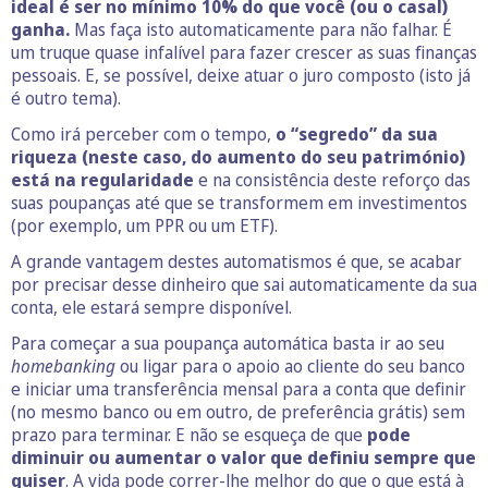
ideal é ser no mínimo 10% do que você (ou o casal)
ganha.
Mas faça isto automaticamente para não falhar. É
um truque quase infalível para fazer crescer as suas finanças
pessoais. E, se possível, deixe atuar o juro composto (isto já
é outro tema).
Como irá perceber com o tempo,
o “segredo” da sua
riqueza (neste caso, do aumento do seu património)
está na regularidade
e na consistência deste reforço das
suas poupanças até que se transformem em investimentos
(por exemplo, um PPR ou um ETF).
A grande vantagem destes automatismos é que, se acabar
por precisar desse dinheiro que sai automaticamente da sua
conta, ele estará sempre disponível.
Para começar a sua poupança automática basta ir ao seu
homebanking
ou ligar para o apoio ao cliente do seu banco
e iniciar uma transferência mensal para a conta que definir
(no mesmo banco ou em outro, de preferência grátis) sem
prazo para terminar. E não se esqueça de que
pode
diminuir ou aumentar o valor que definiu sempre que
quiser
. A vida pode correr-lhe melhor do que o que está à