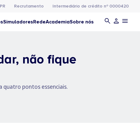
PR
Recrutamento
Intermediário de crédito nº 0000420
os
Simuladores
Rede
Academia
Sobre nós
ar, não fique
a quatro pontos essenciais.