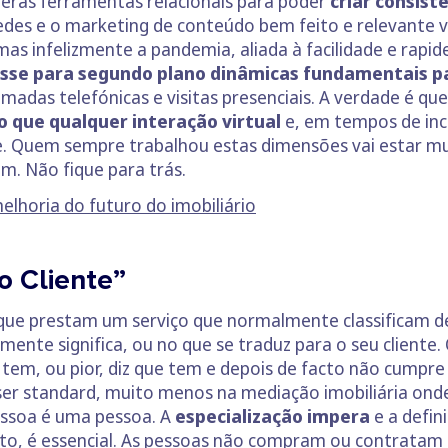
meras ferramentas relacionais para poder
criar consist
redes e o marketing de conteúdo bem feito e relevante 
as infelizmente a pandemia, aliada à facilidade e rapi
sse para segundo plano dinâmicas fundamentais p
madas telefónicas e visitas presenciais. A verdade é qu
 que qualquer interação virtual
e, em tempos de inc
de. Quem sempre trabalhou estas dimensões vai estar mu
am. Não fique para trás.
elhoria do futuro do imobiliário
o Cliente”
 que prestam um serviço que normalmente classificam 
lmente significa, ou no que se traduz para o seu cliente.
tem, ou pior, diz que tem e depois de facto não cumpre
ser standard, muito menos na mediação imobiliária ond
essoa é uma pessoa. A
especialização impera
e a defin
ito, é essencial. As pessoas não compram ou contratam o