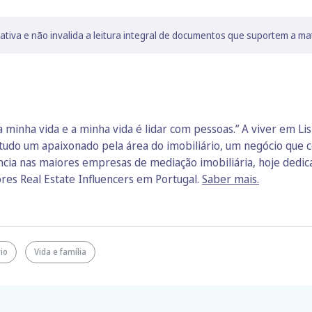
lativa e não invalida a leitura integral de documentos que suportem a ma
 a minha vida e a minha vida é lidar com pessoas.” A viver em L
 tudo um apaixonado pela área do imobiliário, um negócio que 
ia nas maiores empresas de mediação imobiliária, hoje dedica-
es Real Estate Influencers em Portugal.
Saber mais.
rio
Vida e família