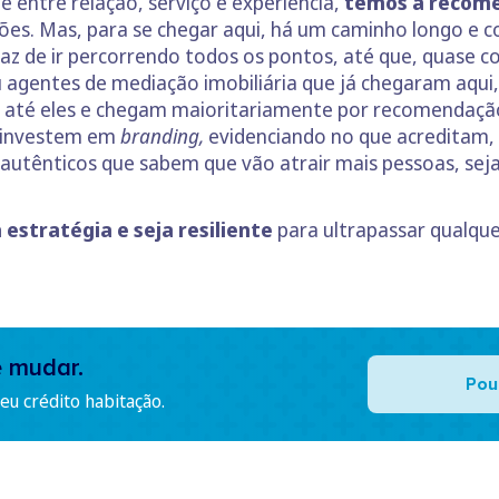
 entre relação, serviço e experiência,
temos a recom
ões. Mas, para se chegar aqui, há um caminho longo e 
paz de ir percorrendo todos os pontos, até que, quase 
gentes de mediação imobiliária que já chegaram aqui, 
 até eles e chegam maioritariamente por recomendação 
s investem em
branding,
evidenciando no que acreditam,
utênticos que sabem que vão atrair mais pessoas, sej
 estratégia e seja resiliente
para ultrapassar qualqu
e mudar.
Pou
u crédito habitação.