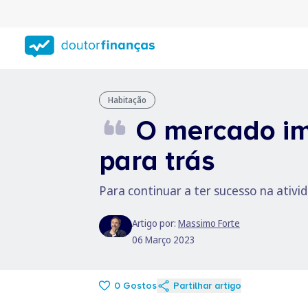
Saltar
para
conteúdo
principal
Habitação
O mercado imo
para trás
Para continuar a ter sucesso na ativi
Artigo por:
Massimo Forte
06 Março 2023
0
Gostos
Partilhar artigo