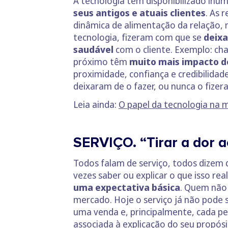
A tecnologia tem disponibilizado inú
seus antigos e atuais clientes
. As 
dinâmica de alimentação da relação, m
tecnologia, fizeram com que se
deixa
saudável
com o cliente. Exemplo: cha
próximo têm
muito mais impacto do
proximidade, confiança e credibilida
deixaram de o fazer, ou nunca o fizer
Leia ainda:
O papel da tecnologia na m
SERVIÇO. “Tirar a dor a
Todos falam de serviço, todos dizem
vezes saber ou explicar o que isso rea
uma expectativa básica
. Quem não 
mercado. Hoje o serviço já não pode 
uma venda e, principalmente, cada p
associada à explicação do seu propós