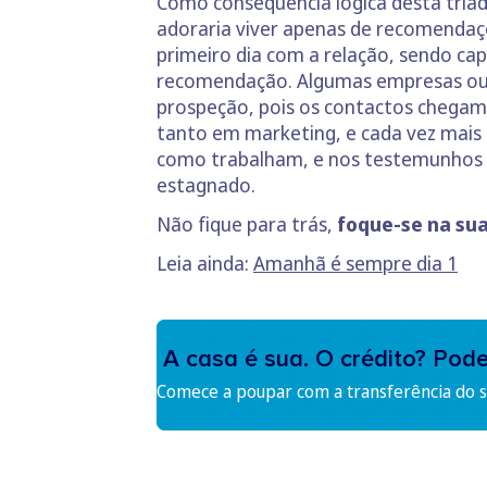
Como consequência lógica desta tríade
adoraria viver apenas de recomendaç
primeiro dia com a relação, sendo ca
recomendação. Algumas empresas ou a
prospeção, pois os contactos chegam
tanto em marketing, e cada vez mai
como trabalham, e nos testemunhos a
estagnado.
Não fique para trás,
foque-se na sua
Leia ainda:
Amanhã é sempre dia 1
A casa é sua. O crédito? Pod
Comece a poupar com a transferência do se