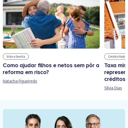
Vida e família
Crédito Habit
Como ajudar filhos e netos sem pôr a
Taxa mis
reforma em risco?
represen
créditos
Natacha Figueiredo
Sílvia Dias