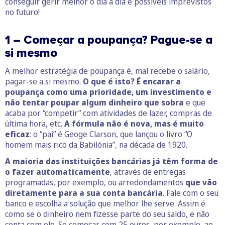
conseguir gerir melhor o dia a dia e possíveis imprevistos
no futuro!
1 – Começar a poupança? Pague-se a
si mesmo
A melhor estratégia de poupança é, mal recebe o salário,
pagar-se a si mesmo.
O que é isto? É encarar a
poupança como uma prioridade, um investimento e
não tentar poupar algum dinheiro que sobra
e que
acaba por “competir” com atividades de lazer, compras de
última hora, etc.
A fórmula não é nova, mas é muito
eficaz
: o “pai” é Geoge Clarson, que lançou o livro “O
homem mais rico da Babilónia”, na década de 1920.
A maioria das instituições bancárias já têm forma de
o fazer automaticamente
, através de entregas
programadas, por exemplo, ou arredondamentos
que vão
diretamente para a sua conta bancária
. Fale com o seu
banco e escolha a solução que melhor lhe serve. Assim é
como se o dinheiro nem fizesse parte do seu saldo, e não
conta com ele. Se começar com 25 euros, por exemplo, ao