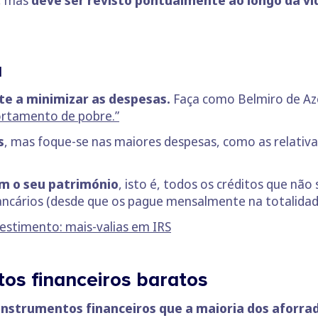
o, mas
deve ser revisto pontualmente ao longo da vi
a
te a minimizar as despesas.
Faça como Belmiro de Az
ortamento de pobre.”
s
, mas foque-se nas maiores despesas, como as relativa
m o seu património
, isto é, todos os créditos que nã
ancários (desde que os pague mensalmente na totalidad
vestimento: mais-valias em IRS
tos financeiros baratos
instrumentos financeiros que a maioria dos aforrad