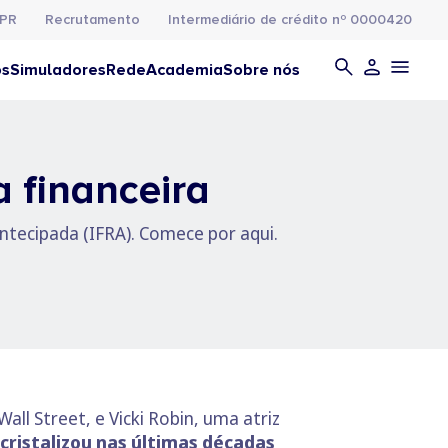
PR
Recrutamento
Intermediário de crédito nº 0000420
os
Simuladores
Rede
Academia
Sobre nós
 financeira
ntecipada (IFRA). Comece por aqui.
l Street, e Vicki Robin, uma atriz
cristalizou nas últimas décadas