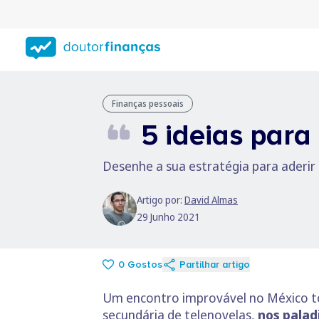
Saltar
para
conteúdo
principal
Finanças pessoais
5 ideias para
Desenhe a sua estratégia para aderir
Artigo por:
David Almas
29 Junho 2021
0
Gostos
Partilhar artigo
Um encontro improvável no México tor
secundária de telenovelas,
nos palad