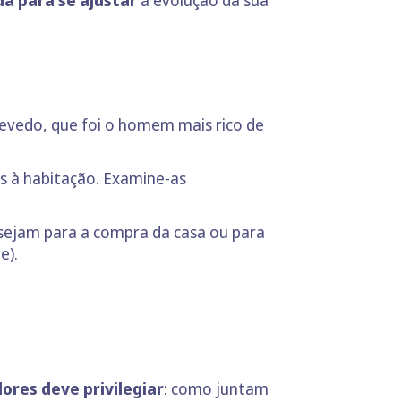
da para se ajustar
à evolução da sua
evedo, que foi o homem mais rico de
s à habitação. Examine-as
o sejam para a compra da casa ou para
e).
ores deve privilegiar
: como juntam