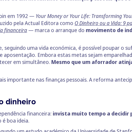
obin em 1992 —
Your Money or Your Life: Transforming You
duzido pela Actual Editora como
O Dinheiro ou a Vida: 9 p
a financeira
— marca o arranque do
movimento de ind
seguindo uma vida económica, é possível poupar o sufi
 de aposentação. Embora estas metas sejam emparelhadas
tecer em simultâneo.
Mesmo que um aforrador atinja
mais importante nas finanças pessoais. A reforma antec
o dinheiro
ependência financeira:
invista muito tempo a decidir 
 é boa ideia.
 segundo um
estudo académico
da Universidade de Stanfo