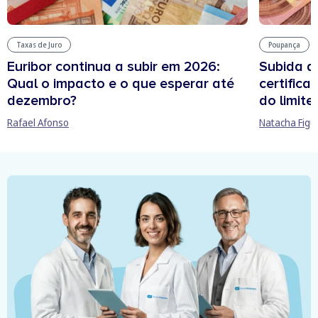
Taxas de Juro
Poupança
Euribor continua a subir em 2026:
Subida d
Qual o impacto e o que esperar até
certifica
dezembro?
do limit
Rafael Afonso
Natacha Figu