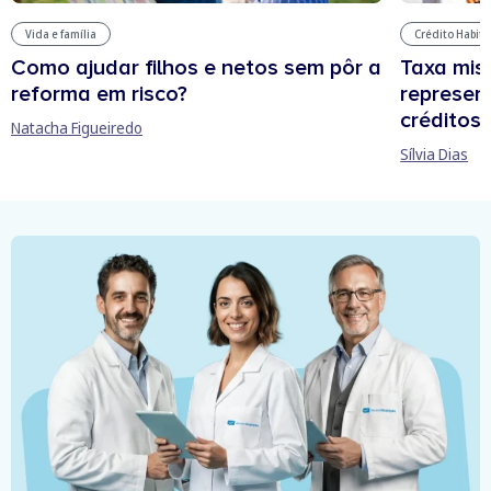
Vida e família
Crédito Habit
Como ajudar filhos e netos sem pôr a
Taxa mis
reforma em risco?
represen
créditos
Natacha Figueiredo
Sílvia Dias