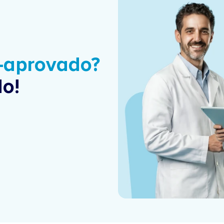
é-aprovado?
o!