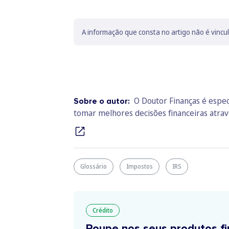
A informação que consta no artigo não é vincu
O Doutor Finanças é espec
Sobre o autor:
tomar melhores decisões financeiras atra
Glossário
Impostos
IRS
Crédito
Poupe nos seus produtos fi