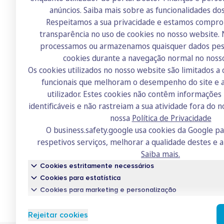
anúncios.
Saiba mais sobre as funcionalidades do
Respeitamos a sua privacidade e estamos compr
transparência no uso de cookies no nosso website.
Doutor Finanças
processamos ou armazenamos quaisquer dados pess
Sobre nós
cookies durante a navegação normal no noss
Os cookies utilizados no nosso website são limitados a 
Contactos
funcionais que melhoram o desempenho do site e a
Recrutamento
utilizador. Estes cookies não contêm informaçõe
identificáveis e não rastreiam a sua atividade fora do n
Academia
nossa
Política de Privacidade
Fórum
O business.safety.google usa cookies da Google p
respetivos serviços, melhorar a qualidade destes e a
Saiba mais.
Cookies estritamente necessários
Cookies para estatística
Cookies para marketing e personalização
Conh
Rejeitar cookies
Um serv