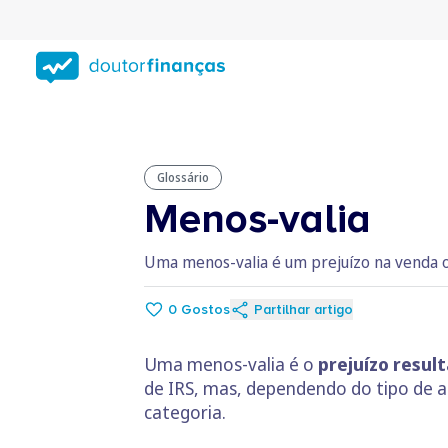
Saltar
para
conteúdo
principal
Glossário
Menos-valia
Uma menos-valia é um prejuízo na venda ou 
0
Gostos
Partilhar artigo
Uma menos-valia é o
prejuízo resul
de IRS, mas, dependendo do tipo de 
categoria.