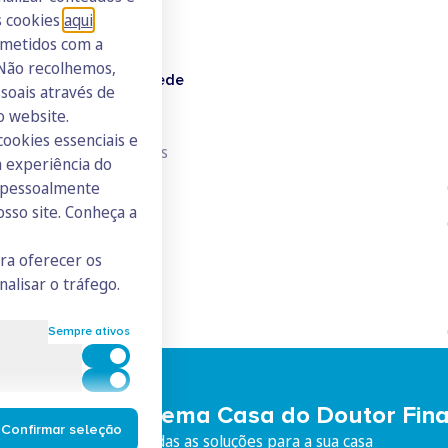
s cookies
aqui
.
ometidos com a
 Não recolhemos,
Doutor Finanças Rede
oais através de
o website.
Junte-se à Rede
cookies essenciais e
Consulte todos os ICs
 experiência do
s pessoalmente
osso site. Conheça a
ara oferecer os
nalisar o tráfego.
Sempre ativos
Cookies para estatística
Cookies para marketing e personalização
eça o Ecossistema Casa do Doutor Fin
Confirmar seleção
iço integrado, com todas as soluções para a sua casa