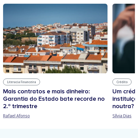
Crédito
Literacia Financeira
Um crédi
Mais contratos e mais dinheiro:
institui
Garantia do Estado bate recorde no
noutra?
2.º trimestre
Sílvia Dias
Rafael Afonso