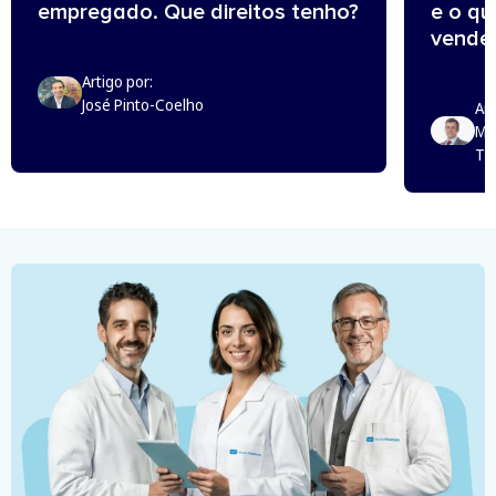
empregado. Que direitos tenho?
e o q
vende
Artigo por:
José Pinto-Coelho
Art
Mi
Th