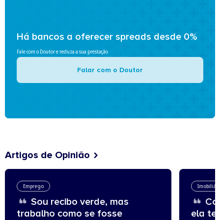
Há bancos a oferecer spreads desde 0%
Fale com o Doutor e reduza a sua prestação
Falar com o Doutor
Artigos de Opinião
Emprego
Imobiliár
Sou recibo verde, mas
Com
trabalho como se fosse
ela te