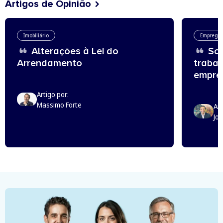
Artigos de Opinião
Imobiliário
Emprego
Alterações à Lei do
Sou
Arrendamento
trabal
empreg
Artigo por:
Massimo Forte
Art
Jo