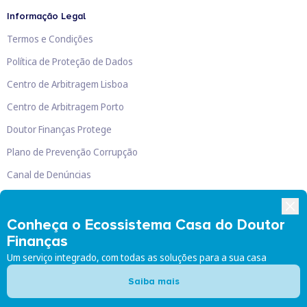
Informação Legal
Termos e Condições
Política de Proteção de Dados
Centro de Arbitragem Lisboa
Centro de Arbitragem Porto
Doutor Finanças Protege
Plano de Prevenção Corrupção
Canal de Denúncias
Livro de Reclamações
Conheça o Ecossistema Casa do Doutor
Finanças
Um serviço integrado, com todas as soluções para a sua casa
Doutor Finanças, Lda
©
2026
Saiba mais