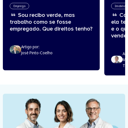
Emprego
Imobiliár
Sou recibo verde, mas
Com
trabalho como se fosse
ela te
empregado. Que direitos tenho?
e o q
vende
Artigo por:
José Pinto-Coelho
Art
Mi
Th