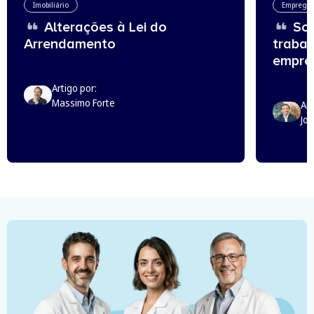
Imobiliário
Emprego
Alterações à Lei do
Sou
Arrendamento
trabal
empreg
Artigo por:
Massimo Forte
Art
Jo