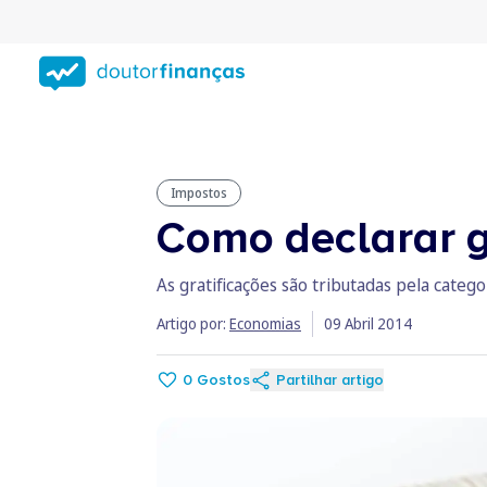
Saltar
para
conteúdo
principal
Impostos
Como declarar g
As gratificações são tributadas pela cate
Artigo por:
Economias
09 Abril 2014
0
Gostos
Partilhar artigo