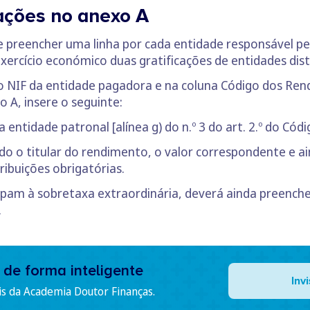
cações no anexo A
ve preencher uma linha por cada entidade responsável p
ercício económico duas gratificações de entidades dist
 o NIF da entidade pagadora e na coluna Código dos Re
 A, insere o seguinte:
a entidade patronal [alínea g) do n.º 3 do art. 2.º do C
do o titular do rendimento, o valor correspondente e a
ibuições obrigatórias.
apam à sobretaxa extraordinária, deverá ainda preenche
.
 de forma inteligente
Inv
is da Academia Doutor Finanças.