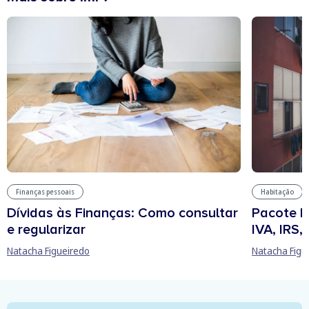
Finanças pessoais
Habitação
Dívidas às Finanças: Como consultar
Pacote h
e regularizar
IVA, IRS
Natacha Figueiredo
Natacha Figu