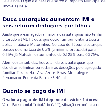
Leia ainda:
O que é e para que serve o Imposto Municipal de
Imóveis (IMI)?
Duas autarquias aumentam IMI e
seis retiram deduções por filhos
Ainda que a esmagadora maioria das autarquias não tenha
alterado o IMI, há duas que decidiram aumentar a taxa a
aplicar: Tábua e Matosinhos. No caso de Tábua, a autarquia
passou de uma taxa de 0,3% (a mínima praticada) para
0,35%. Já Matosinhos aumentou de 0,325% para 0,375%.
Além destas subidas, houve ainda seis autarquias que
decidiram eliminar ou reduzir as deduções pelo agregado
familiar. Foram elas: Alvaiázere, Elvas, Montalegre,
Penamacor, Ponte da Barca e Setúbal.
Quanto se paga de IMI
O
valor a pagar de IMI depende de vários fatores
:
Valor Patrimonial Tributário (VPT), situação económica do