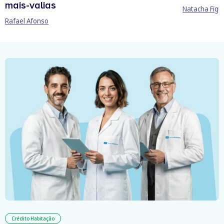
mais-valias
Natacha Figu
Rafael Afonso
Crédito Habitação