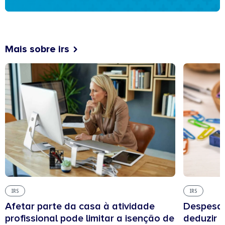
Mais sobre irs
IRS
IRS
Afetar parte da casa à atividade
Despesas
profissional pode limitar a isenção de
deduzir n