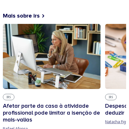
Mais sobre irs
IRS
IRS
Afetar parte da casa à atividade
Despesas
profissional pode limitar a isenção de
deduzir n
mais-valias
Natacha Figu
Rafael Afonso