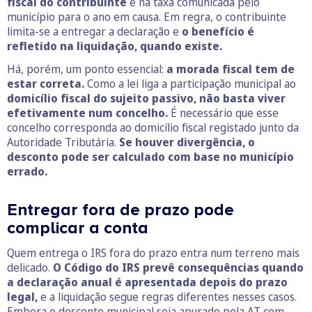
fiscal do contribuinte
e na taxa comunicada pelo
município para o ano em causa. Em regra, o contribuinte
limita-se a entregar a declaração e
o benefício é
refletido na liquidação, quando existe.
Há, porém, um ponto essencial:
a morada fiscal tem de
estar correta.
Como a lei liga a participação municipal ao
domicílio fiscal do sujeito passivo, não basta viver
efetivamente num concelho.
É necessário que esse
concelho corresponda ao domicílio fiscal registado junto da
Autoridade Tributária.
Se houver divergência, o
desconto pode ser calculado com base no município
errado.
Entregar fora de prazo pode
complicar a conta
Quem entrega o IRS fora do prazo entra num terreno mais
delicado.
O Código do IRS prevê consequências quando
a declaração anual é apresentada depois do prazo
legal,
e a liquidação segue regras diferentes nesses casos.
Embora o desconto municipal seja apurado pela AT com