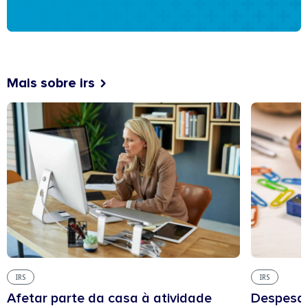
Mais sobre irs
IRS
IRS
Afetar parte da casa à atividade
Despesas