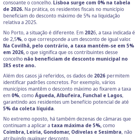
consoante o concelho.
Lisboa surge com 0% na tabela
de 2026.
Na prática, os residentes fiscais no município
beneficiam do desconto máximo de 5% na liquidação
relativa a 2025.
No Porto, a situação é diferente. Em
202
6, a taxa indicada é
de 2,5
%
, o que corresponde a um desconto de igual valor.
Na Covilhã, pelo contrário, a taxa mantém-se em 5%
em 2026,
o que significa que os contribuintes desse
concelho
não beneficiam de desconto municipal no
IRS este ano.
Além dos casos já referidos, os dados de
2026
permitem
identificar padrões concretos. Por exemplo, vários
municípios mantêm o desconto máximo ao fixarem a taxa
em
0%
, como
Águeda, Albufeira, Funchal e Lagos
,
garantindo aos residentes um benefício potencial de até
5% da coleta líquida
.
No extremo oposto, há também dezenas de câmaras que
continuam a aplicar a
taxa máxima de 5%,
como
Coimbra, Leiria, Gondomar, Odivelas e Sesimbra
, não
atribuindo qualquer desconto.