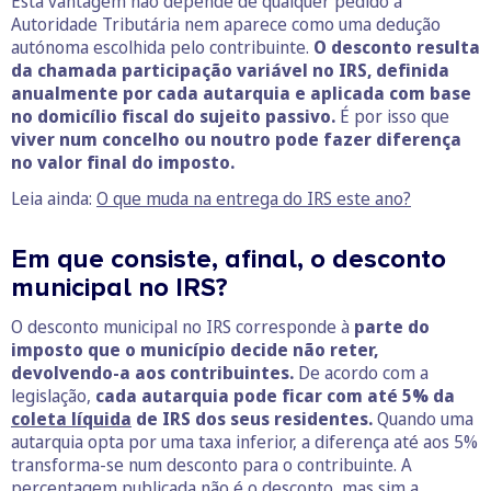
Esta vantagem não depende de qualquer pedido à
Autoridade Tributária nem aparece como uma dedução
autónoma escolhida pelo contribuinte.
O desconto resulta
da chamada participação variável no IRS, definida
anualmente por cada autarquia e aplicada com base
no domicílio fiscal do sujeito passivo.
É por isso que
viver num concelho ou noutro pode fazer diferença
no valor final do imposto.
Leia ainda:
O que muda na entrega do IRS este ano?
Em que consiste, afinal, o desconto
municipal no IRS?
O desconto municipal no IRS corresponde à
parte do
imposto que o município decide não reter,
devolvendo-a aos contribuintes.
De acordo com a
legislação,
cada autarquia pode ficar com até 5% da
coleta líquida
de IRS dos seus residentes.
Quando uma
autarquia opta por uma taxa inferior, a diferença até aos 5%
transforma-se num desconto para o contribuinte. A
percentagem publicada não é o desconto, mas sim a