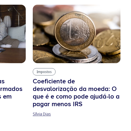
Impostos
as
Coeficiente de
formados
desvalorização da moeda: O
s em
que é e como pode ajudá-lo a
pagar menos IRS
Sílvia Dias