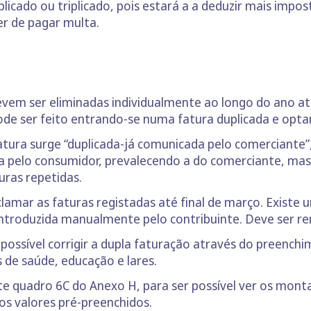
plicado ou triplicado, pois estará a a deduzir mais impo
r de pagar multa.
devem ser eliminadas individualmente ao longo do ano at
pode ser feito entrando-se numa fatura duplicada e opt
atura surge “duplicada-já comunicada pelo comerciante
da pelo consumidor, prevalecendo a do comerciante, ma
uras repetidas.
clamar as faturas registadas até final de março. Exist
ntroduzida manualmente pelo contribuinte. Deve ser re
é possível corrigir a dupla faturação através do preenc
 de saúde, educação e lares.
ste quadro 6C do Anexo H, para ser possível ver os mon
s valores pré-preenchidos.