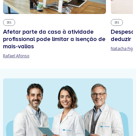
IRS
IRS
Afetar parte da casa à atividade
Despesas
profissional pode limitar a isenção de
deduzir n
mais-valias
Natacha Figu
Rafael Afonso