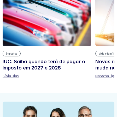
Impostos
Vida e família
IUC: Saiba quando terá de pagar o
Novas re
imposto em 2027 e 2028
muda no
Sílvia Dias
Natacha Figu