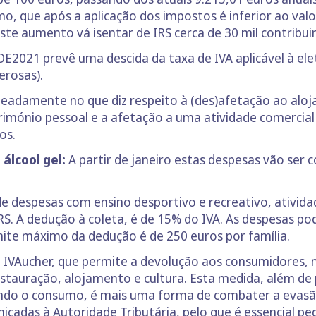
o, que após a aplicação dos impostos é inferior ao valor
ste aumento vá isentar de IRS cerca de 30 mil contribui
OE2021 prevê uma descida da taxa de IVA aplicável à el
erosas).
adamente no que diz respeito à (des)afetação ao aloj
rimónio pessoal e a afetação a uma atividade comercial
os.
álcool gel:
A partir de janeiro estas despesas vão ser 
e despesas com ensino desportivo e recreativo, ativida
IRS. A dedução à coleta, é de 15% do IVA. As despesas p
mite máximo da dedução é de 250 euros por família.
 IVAucher, que permite a devolução aos consumidores, n
estauração, alojamento e cultura. Esta medida, além de 
ando o consumo, é mais uma forma de combater a evasão
cadas à Autoridade Tributária, pelo que é essencial pe