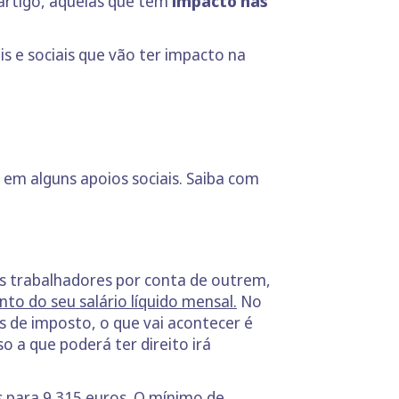
artigo, aquelas que têm
impacto nas
s e sociais que vão ter impacto na
em alguns apoios sociais. Saiba com
os trabalhadores por conta de outrem,
o do seu salário líquido mensal.
No
 de imposto, o que vai acontecer é
 a que poderá ter direito irá
s para 9.315 euros. O mínimo de