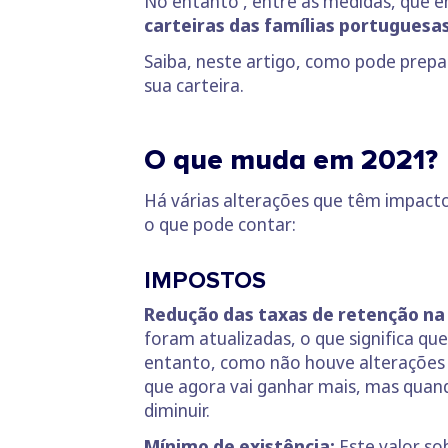
No entanto , entre as medidas, que e
carteiras das famílias portuguesas
Saiba, neste artigo, como pode prepar
sua carteira.
O que muda em 2021?
Há várias alterações que têm impacto
o que pode contar:
IMPOSTOS
Redução das taxas de retenção na 
foram atualizadas, o que significa q
entanto, como não houve alterações a
que agora vai ganhar mais, mas quand
diminuir.
Mínimo de existência:
Este valor so