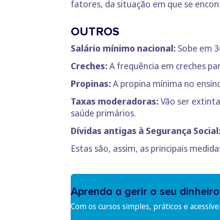
fatores, da situação em que se encon
OUTROS
Salário mínimo nacional:
Sobe em 30
Creches:
A frequência em creches par
Propinas:
A propina mínima no ensino
Taxas moderadoras:
Vão ser extint
saúde primários.
Dívidas antigas à Segurança Social
Estas são, assim, as principais medid
Aprenda a gerir o seu dinheiro
Com os cursos simples, práticos e acessíve