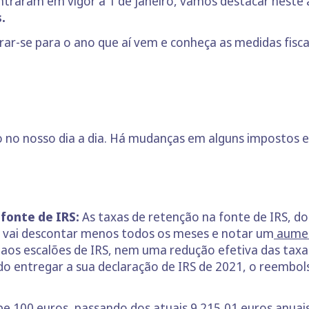
ntraram em vigor a 1 de janeiro, vamos destacar neste 
.
ar-se para o ano que aí vem e conheça as medidas fiscai
 no nosso dia a dia. Há mudanças em alguns impostos e 
fonte de IRS:
As taxas de retenção na fonte de IRS, d
ue vai descontar menos todos os meses e notar um
aument
os escalões de IRS, nem uma redução efetiva das taxas
o entregar a sua declaração de IRS de 2021, o reembolso
be 100 euros, passando dos atuais 9.215,01 euros anuai