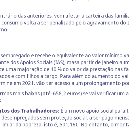
ntrário das anteriores, vem afetar a carteira das famíl
ao consumo volta a ser penalizado pelo agravamento do 
umo.
sempregado e recebe o equivalente ao valor mínimo vai
nte dos Apoios Sociais (IAS), masa partir de janeiro aum
esce uma majoração de 10 % do valor da prestação nas 
os e com filhos a cargo. Para além do aumento do val
rmine em 2021, vão ter acesso a um prolongamento por
mas mais baixas (até 658,2 euros) se vai verificar um 
.
ntos dos Trabalhadores:
É um novo
apoio social para 
e desempregados sem proteção social, a ser pago mens
limiar da pobreza, isto é, 501,16€. No entanto, o mont