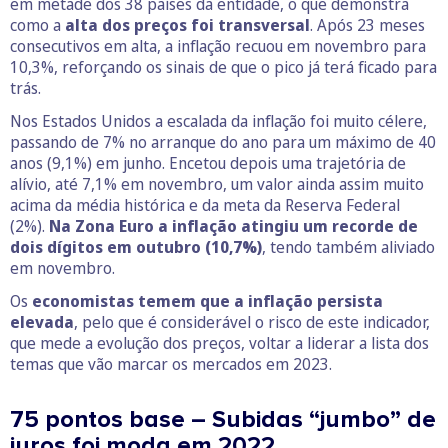
em metade dos 38 países da entidade, o que demonstra
como a
alta dos preços foi transversal
. Após 23 meses
consecutivos em alta, a inflação recuou em novembro para
10,3%, reforçando os sinais de que o pico já terá ficado para
trás.
Nos Estados Unidos a escalada da inflação foi muito célere,
passando de 7% no arranque do ano para um máximo de 40
anos (9,1%) em junho. Encetou depois uma trajetória de
alívio, até 7,1% em novembro, um valor ainda assim muito
acima da média histórica e da meta da Reserva Federal
(2%).
Na Zona Euro a inflação atingiu um recorde de
dois dígitos em outubro (10,7%)
, tendo também aliviado
em novembro.
Os
economistas temem que a inflação persista
elevada
, pelo que é considerável o risco de este indicador,
que mede a evolução dos preços, voltar a liderar a lista dos
temas que vão marcar os mercados em 2023.
75 pontos base – Subidas “jumbo” de
juros foi moda em 2022