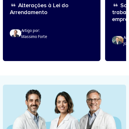
Alterações à Lei do
Sou
Arrendamento
trabal
empreg
Artigo por:
Massimo Forte
Art
Jo