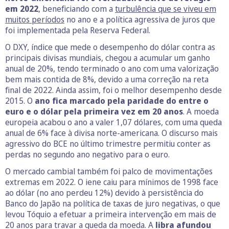
em 2022
, beneficiando com a
turbulência que se viveu em
muitos períodos
no ano e a política agressiva de juros que
foi implementada pela Reserva Federal.
O DXY, índice que mede o desempenho do dólar contra as
principais divisas mundiais, chegou a acumular um ganho
anual de 20%, tendo terminado o ano com uma valorização
bem mais contida de 8%, devido a uma correção na reta
final de 2022. Ainda assim, foi o melhor desempenho desde
2015. O
ano fica marcado pela paridade do entre o
euro e o dólar pela primeira vez em 20 anos
. A moeda
europeia acabou o ano a valer 1,07 dólares, com uma queda
anual de 6% face à divisa norte-americana. O discurso mais
agressivo do BCE no último trimestre permitiu conter as
perdas no segundo ano negativo para o euro.
O mercado cambial também foi palco de movimentações
extremas em 2022. O iene caiu para mínimos de 1998 face
ao dólar (no ano perdeu 12%) devido à persistência do
Banco do Japão na política de taxas de juro negativas, o que
levou Tóquio a efetuar a primeira intervenção em mais de
20 anos para travar a queda da moeda. A
libra afundou