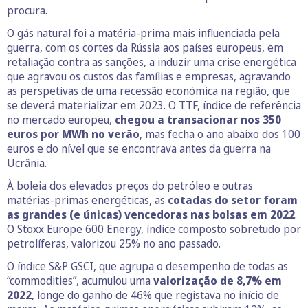
procura.
O gás natural foi a matéria-prima mais influenciada pela
guerra, com os cortes da Rússia aos países europeus, em
retaliação contra as sanções, a induzir uma crise energética
que agravou os custos das famílias e empresas, agravando
as perspetivas de uma recessão económica na região, que
se deverá materializar em 2023. O TTF, índice de referência
no mercado europeu,
chegou a transacionar nos 350
euros por MWh no verão
, mas fecha o ano abaixo dos 100
euros e do nível que se encontrava antes da guerra na
Ucrânia.
À boleia dos elevados preços do petróleo e outras
matérias-primas energéticas, as
cotadas do setor foram
as grandes (e únicas) vencedoras nas bolsas em 2022
.
O Stoxx Europe 600 Energy, índice composto sobretudo por
petrolíferas, valorizou 25% no ano passado.
O índice S&P GSCI, que agrupa o desempenho de todas as
“commodities”, acumulou uma
valorização de 8,7% em
2022
, longe do ganho de 46% que registava no início de