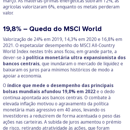
março. As matérias-primas energéticas subiram 12%, as
agrícolas valorizaram 6%, enquanto os metais perderam
valor.
19,8% – Queda do MSCI World
Valorização de 24% em 2019, 14,3% em 2020 e 16,8% em
2021. O espetacular desempenho do MSCI All-Country
World Index nestes três anos ficou, em grande parte, a
dever-se à
política monetária ultra expansionista dos
bancos centrais
, que inundaram o mercado de liquidez e
baixaram os juros para mínimos históricos de modo a
apoiar a economia.
O
índice que mede o desempenho das principais
bolsas mundiais afundou 19,8% em 2022
e o dedo
continua apontada aos bancos centrais. O combate à
elevada inflação motivou o agravamento da política
monetária mais agressivo em 40 anos, levando os
investidores a reduzirem de forma acentuada o peso das
ações nas carteiras. A subida de juros aumentou o prémio
de risco, retirando atratividade às ações, que foram