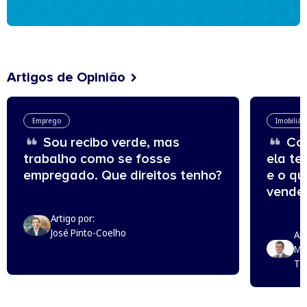
Artigos de Opinião
Emprego
Imobiliár
Sou recibo verde, mas
Com
trabalho como se fosse
ela te
empregado. Que direitos tenho?
e o q
vende
Artigo por:
José Pinto-Coelho
Art
Mi
Th