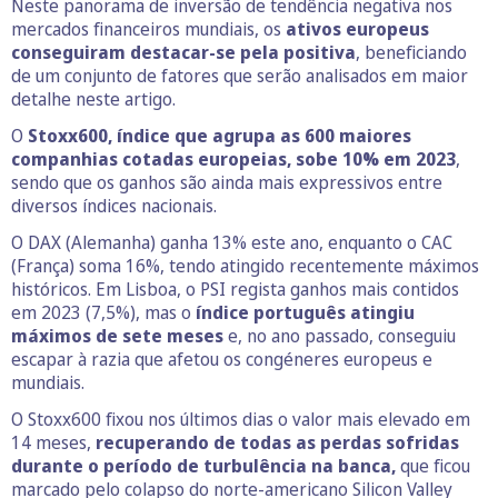
Neste panorama de inversão de tendência negativa nos
mercados financeiros mundiais, os
ativos europeus
conseguiram destacar-se pela positiva
, beneficiando
de um conjunto de fatores que serão analisados em maior
detalhe neste artigo.
O
Stoxx600, índice que agrupa as 600 maiores
companhias cotadas europeias, sobe 10% em 2023
,
sendo que os ganhos são ainda mais expressivos entre
diversos índices nacionais.
O DAX (Alemanha) ganha 13% este ano, enquanto o CAC
(França) soma 16%, tendo atingido recentemente máximos
históricos. Em Lisboa, o PSI regista ganhos mais contidos
em 2023 (7,5%), mas o
índice português atingiu
máximos de sete meses
e, no ano passado, conseguiu
escapar à razia que afetou os congéneres europeus e
mundiais.
O Stoxx600 fixou nos últimos dias o valor mais elevado em
14 meses,
recuperando de todas as perdas sofridas
durante o período de turbulência na banca,
que ficou
marcado pelo colapso do norte-americano Silicon Valley