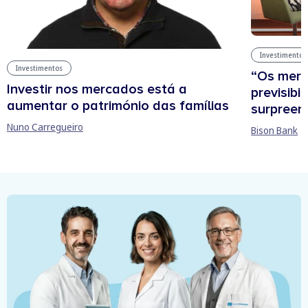
Investimentos
Investimentos
“Os mer
Investir nos mercados está a
previsibi
aumentar o património das famílias
surpree
Nuno Carregueiro
Bison Bank