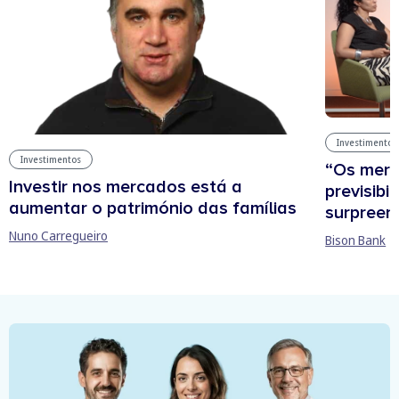
Investimentos
Investimentos
“Os mer
Investir nos mercados está a
previsibi
aumentar o património das famílias
surpree
Nuno Carregueiro
Bison Bank