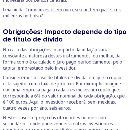
monetária dos bancos centrais.
Leia ainda:
Como investir em ouro, se não tem quase três
mil euros no bolso?
Obrigações: Impacto depende do tipo
de título de dívida
No caso das obrigações, o impacto da inflação varia
consoante a natureza destes instrumentos, ou melhor,
da
forma como é calculado o juro pago periodicamente, pelo
capital emprestado pelo investidor.
Consideremos o caso de títulos de dívida, em que o cupão
está sujeito a uma taxa de juro fixa. Por exemplo: imagine
que uma empresa paga a cada três meses um cupão que
corresponde a 6% do valor nominal de cada obrigação, que
é 100 euros. Aqui, o investidor receberá, sem mexidas,
quatro vezes por ano, seis euros.
Nestes casos, o preço das obrigações no mercado
secundário – onde pode vender a outros investidores
depois de ter comprado os títulos a uma empresa ou ao