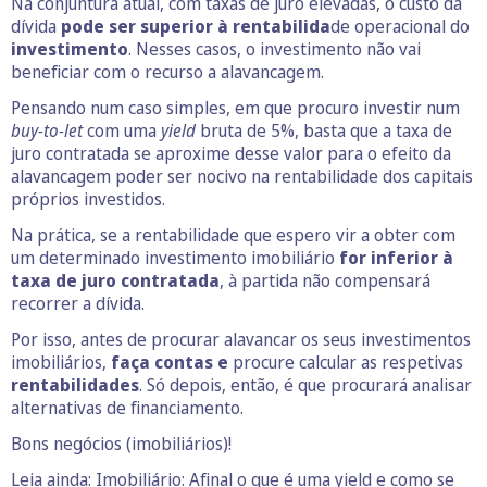
Na conjuntura atual, com taxas de juro elevadas, o custo da
dívida
pode ser superior à rentabilida
de operacional do
investimento
. Nesses casos, o investimento não vai
beneficiar com o recurso a alavancagem.
Pensando num caso simples, em que procuro investir num
buy-to-let
com uma
yield
bruta de 5%, basta que a taxa de
juro contratada se aproxime desse valor para o efeito da
alavancagem poder ser nocivo na rentabilidade dos capitais
próprios investidos.
Na prática, se a rentabilidade que espero vir a obter com
um determinado investimento imobiliário
for inferior à
taxa de juro contratada
, à partida não compensará
recorrer a dívida.
Por isso, antes de procurar alavancar os seus investimentos
imobiliários,
faça contas e
procure calcular as respetivas
rentabilidades
. Só depois, então, é que procurará analisar
alternativas de financiamento.
Bons negócios (imobiliários)!
Leia ainda:
Imobiliário: Afinal o que é uma yield e como se