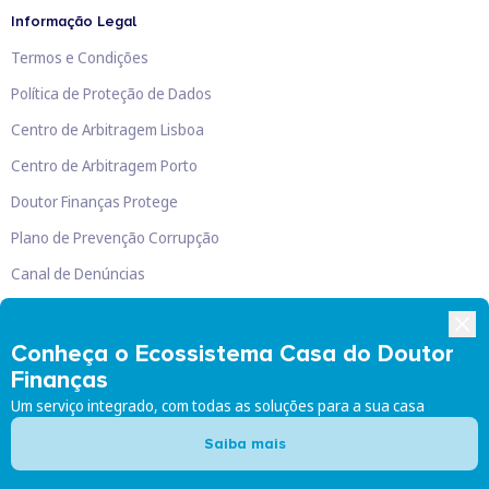
Informação Legal
Termos e Condições
Política de Proteção de Dados
Centro de Arbitragem Lisboa
Centro de Arbitragem Porto
Doutor Finanças Protege
Plano de Prevenção Corrupção
Canal de Denúncias
Livro de Reclamações
Conheça o Ecossistema Casa do Doutor
Finanças
Um serviço integrado, com todas as soluções para a sua casa
Doutor Finanças, Lda
©
2026
Saiba mais