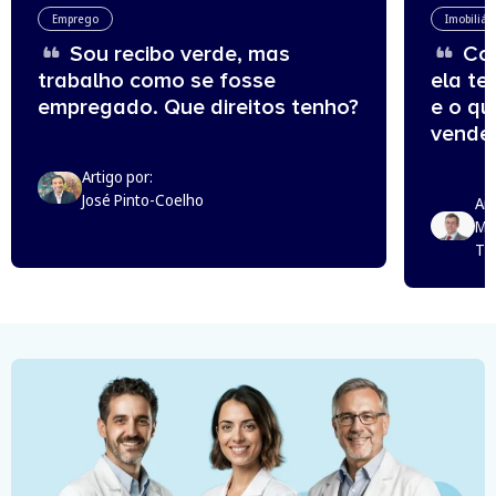
Emprego
Imobiliár
Sou recibo verde, mas
Com
trabalho como se fosse
ela te
empregado. Que direitos tenho?
e o q
vende
Artigo por:
José Pinto-Coelho
Art
Mi
Th