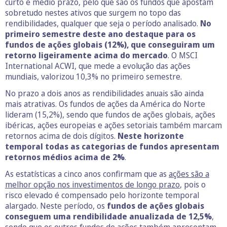
curto e médio prazo, pelo que são os fundos que apostam
sobretudo nestes ativos que surgem no topo das
rendibilidades, qualquer que seja o período analisado.
No
primeiro semestre deste ano destaque para os
fundos de ações globais (12%), que conseguiram um
retorno ligeiramente acima do mercado
. O MSCI
International ACWI, que mede a evolução das ações
mundiais, valorizou 10,3% no primeiro semestre.
No prazo a dois anos as rendibilidades anuais são ainda
mais atrativas. Os fundos de ações da América do Norte
lideram (15,2%), sendo que fundos de ações globais, ações
ibéricas, ações europeias e ações setoriais também marcam
retornos acima de dois dígitos.
Neste horizonte
temporal todas as categorias de fundos apresentam
retornos médios acima de 2%
.
As estatísticas a cinco anos confirmam que as
ações são a
melhor opção nos investimentos de longo prazo
, pois o
risco elevado é compensado pelo horizonte temporal
alargado. Neste período, os
fundos de ações globais
conseguem uma rendibilidade anualizada de 12,5%
,
sendo que os outros fundos de ações também apresentam