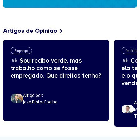
Artigos de Opinião
Emprego
Imobiliár
Sou recibo verde, mas
Com
trabalho como se fosse
ela te
empregado. Que direitos tenho?
e o q
vende
Artigo por:
José Pinto-Coelho
Art
Mi
Th