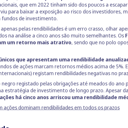
cionais, que em 2022 tinham sido dos poucos a escapar 
rviu para baixar a exposição ao risco dos investidores,
 fundos de investimento.
apenas pelas rendibilidades é um erro crasso, olhar ap
dos na análise a cinco anos são muito semelhantes. Os
F
am um retorno mais atrativo
, sendo que no polo op
 únicos que apresentam uma rendibilidade anualiza
undos de ações marcam retornos médios acima de 5%. En
ternacionais) registam rendibilidades negativas no praz
o negro registado pelas obrigações até meados do ano 
a estratégia de investimento de longo prazo. Apesar d
ações há cinco anos arriscou uma rendibilidade mé
m ações dominam rendibilidades em todos os prazos