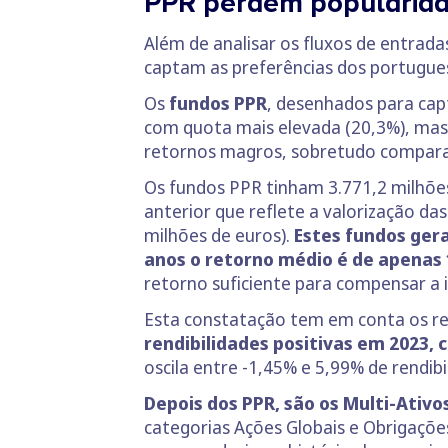
PPR perdem popularid
Além de analisar os fluxos de entrad
captam as preferências dos portugue
Os
fundos PPR
, desenhados para cap
com quota mais elevada (20,3%), ma
retornos magros, sobretudo compar
Os fundos PPR tinham 3.771,2 milhões
anterior que reflete a valorização da
milhões de euros).
Estes fundos gera
anos o retorno médio é de apenas
retorno suficiente para compensar a i
Esta constatação tem em conta os r
rendibilidades positivas em 2023, 
oscila entre -1,45% e 5,99% de rendibi
Depois dos PPR, são os Multi-Ati
categorias Ações Globais e Obrigações