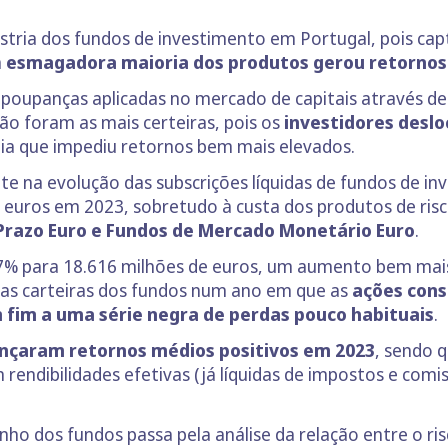
ústria dos fundos de investimento em Portugal, pois cap
a
esmagadora maioria dos produtos gerou retornos 
 poupanças aplicadas no mercado de capitais através d
ão foram as mais certeiras, pois os
investidores desl
ia que impediu retornos bem mais elevados.
e na evolução das subscrições líquidas de fundos de inv
e euros em 2023, sobretudo à custa dos produtos de ris
 Prazo Euro e Fundos de Mercado Monetário Euro
.
7% para 18.616 milhões de euros, um aumento bem mais
 das carteiras dos fundos num ano em que as
ações con
m fim a uma série negra de perdas pouco habituais
.
ançaram retornos médios positivos em 2023
, sendo 
 rendibilidades efetivas (já líquidas de impostos e comi
ho dos fundos passa pela análise da relação entre o ris