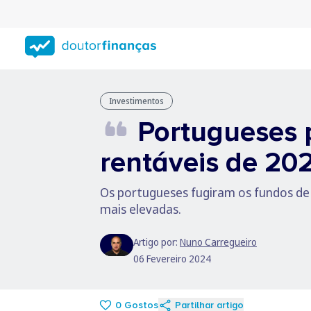
Saltar
para
conteúdo
principal
Investimentos
Portugueses 
rentáveis de 20
Os portugueses fugiram os fundos de 
mais elevadas.
Artigo por:
Nuno Carregueiro
06 Fevereiro 2024
0
Gostos
Partilhar artigo