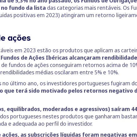
ia de 5,3% no ano passado, os Fundos de Obrigaçõe
no fundo da lista
das categorias mais rentáveis. Os F
uidas positivas em 2023) atingiram um retorno ligeira
de ações
táveis em 2023 estão os produtos que aplicam as carte
 Fundos de Ações Ibéricas alcançaram rendibilidad
s de fundos de ações conseguiram retornos acima de 10
 rendibilidades médias oscilaram entre 5% e 10%.
 no último ano, os investidores portugueses fugiram 
co que terá sido motivado pelos retornos negativo 
os, equilibrados, moderados e agressivos) saíram 4
 dos portugueses nestes produtos que ganharam bastan
da e adequada ao perfil do investidor.
e ações, as subscrições líquidas foram negativas em