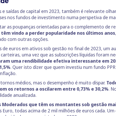
ade
as e saídas de capital em 2023, também é relevante olh
ses nos fundos de investimento numa perspetiva de mai
tar as poupanças orientadas para o complemento de re
s
têm vindo a perder popularidade nos últimos anos
ado com outras opções.
 de euros em ativos sob gestão no final de 2023, um a
s carteiras, uma vez que as subscrições líquidas foram n
ram uma rendibilidade efetiva interessante em 202
 1,5%
. Quer isto dizer que quem investiu num fundo PP
nflação.
etornos médios, mas o desempenho é muito díspar.
Tod
com os retornos a oscilarem entre 0,73% e 30,2%
. N
lidade anualizada.
vos Moderados que têm os montantes sob gestão ma
 Euro, todas acima de 2 mil milhões de euros cada. Um 