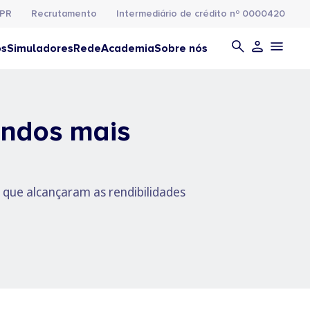
PR
Recrutamento
Intermediário de crédito nº 0000420
os
Simuladores
Rede
Academia
Sobre nós
undos mais
que alcançaram as rendibilidades