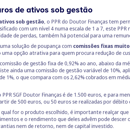
uros de ativos sob gestão
ativos sob gestão
, o PPR do Doutor Finanças tem per
ssificado com um nível 4 numa escala de 1 a 7, este PPR 
bilidade de perdas, também há potencial para uma remun
 uma solução de poupança com
comissões fixas muito
 uma opção atrativa para quem procura redução de cu
omissão de gestão fixa de 0,92% ao ano, abaixo da m
ste ainda uma comissão de gestão variável de 10%, apli
m, de 1%, o que compara com os 2,62% cobrados em médi
do PPR SGF Doutor Finanças é de 1.500 euros, e para men
tir de 500 euros, ou 50 euros se realizadas por débito 
ja qual for o produto escolhido, é importante realçar 
stimentos e o rendimento que deles advêm pode descer o
ntias nem de retorno, nem de capital investido.