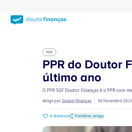
Saltar
para
conteúdo
principal
PPR
PPR do Doutor F
último ano
O PPR SGF Doutor Finanças é o PPR com me
Artigo por:
Doutor Finanças
06 Novembro 202
0
Gostos
Partilhar artigo