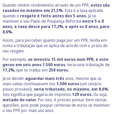
Quando obtém rendimentos através de um PPR,
estes são
taxados no máximo em 21,5%.
Esta é a taxa aplicada
quando o
resgate é feito antes dos 5 anos.
Já se
mantiver o seu Plano de Poupança Reforma
entre 5 e 8
anos, a taxa desce para 17,2%, e após os 8 anos, para
8,6%.
Assim, para perceber quanto paga por um PPR, tenha em
conta a tributação que se aplica de acordo com o prazo do
seu resgate.
Por exemplo,
se investiu 15 mil euros num PPR, e este
gerou em seis anos 1.500 euros
, teria uma tributação de
17,2%,
que se traduz em
258 euros.
Já se decidir
aguardar mais três
anos, mesmo que as
mais-valias continuassem nos
1.500 euros
(um cenário
pouco provável),
seria tributado, no máximo, em 8,6%
.
Isto significa que pagaria de impostos
129 euros.
Ou seja,
metade do valor.
Por isso, é preciso pensar bem nestas
questões, pois pode poupar centenas de euros se mantiver
o seu PPR por mais uns anos.