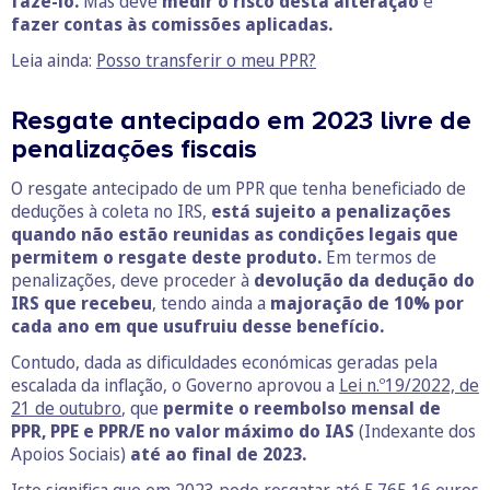
fazê-lo.
Mas deve
medir o risco desta alteração
e
fazer contas às comissões aplicadas.
Leia ainda:
Posso transferir o meu PPR?
Resgate antecipado em 2023 livre de
penalizações fiscais
O resgate antecipado de um PPR que tenha beneficiado de
deduções à coleta no IRS,
está sujeito a penalizações
quando não estão reunidas as condições legais que
permitem o resgate deste produto.
Em termos de
penalizações, deve proceder à
devolução da dedução do
IRS que recebeu
, tendo ainda a
majoração de 10% por
cada ano em que usufruiu desse benefício.
Contudo, dada as dificuldades económicas geradas pela
escalada da inflação, o Governo aprovou a
Lei n.º19/2022, de
21 de outubro
, que
permite o reembolso mensal de
PPR, PPE e PPR/E no valor máximo do IAS
(Indexante dos
Apoios Sociais)
até ao final de 2023.