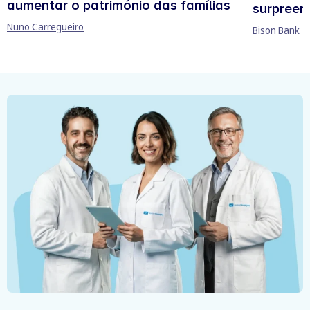
aumentar o património das famílias
surpree
Nuno Carregueiro
Bison Bank