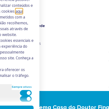
nalizar conteúdos e
s cookies
aqui
.
ometidos com a
 Não recolhemos,
Doutor Finanças Rede
oais através de
o website.
Junte-se à Rede
cookies essenciais e
Consulte todos os ICs
 experiência do
s pessoalmente
osso site. Conheça a
ara oferecer os
nalisar o tráfego.
Sempre ativos
Cookies para estatística
Cookies para marketing e personalização
eça o Ecossistema Casa do Doutor Fin