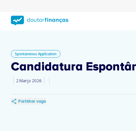
Saltar
para
conteúdo
principal
Spontaneous Application
Candidatura Espontân
2 Março 2026
Partilhar vaga