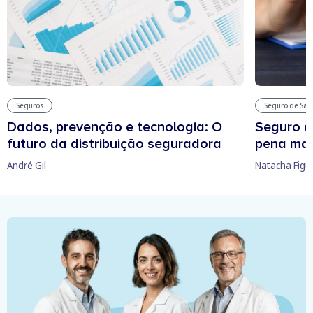
Seguros
Seguro de Sa
Dados, prevenção e tecnologia: O
Seguro d
futuro da distribuição seguradora
pena man
André Gil
Natacha Figu