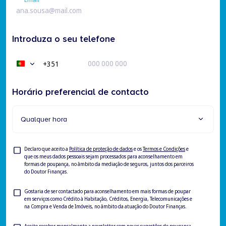
Email
Introduza o seu telefone
+351
Portugal
+351
Horário preferencial de contacto
Qualquer hora
Consentimento
Declaro que aceito a
Política de proteção de dados
e os
Termos e Condições
e
que os meus dados pessoais sejam processados para aconselhamento em
formas de poupança, no âmbito da mediação de seguros, juntos dos parceiros
do Doutor Finanças.
Consentimento
Gostaria de ser contactado para aconselhamento em mais formas de poupar
em serviços como Crédito à Habitação, Créditos, Energia, Telecomunicações e
para
na Compra e Venda de Imóveis, no âmbito da atuação do Doutor Finanças.
ser
contactado