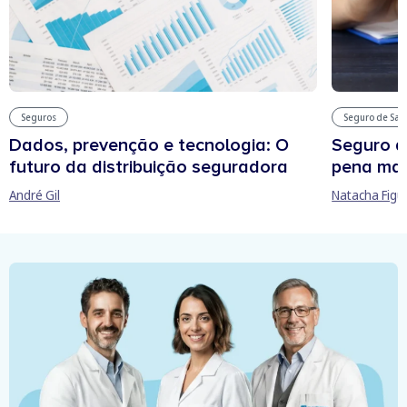
Seguros
Seguro de Sa
Dados, prevenção e tecnologia: O
Seguro d
futuro da distribuição seguradora
pena man
André Gil
Natacha Figu