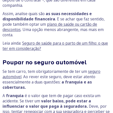
depois de o contratar -, que são diferentes em cada
companhia.
Assim, analise quais são
as suas necessidades e
disponibilidade financeira
. E se achar que faz sentido,
pode também optar um
plano de saúde ou cartão de
descontos
. Uma opção menos abrangente, mas mais em
conta.
Leia ainda:
Seguro de saúde para o parto de um filho: o que
ter em consideração?
Poupar no seguro automóvel
Se tem carro, tem obrigatoriamente de ter um
seguro
automóvel
. Ao rever este seguro, deve estar atento
essencialmente a duas questões:
a franquia e as
coberturas.
A
franquia
é o valor que tem de pagar caso exista um
acidente. Se tiver um
valor baixo, pode estar a
influenciar o valor que paga à seguradora.
Deve, por
isso, tentar renegociar com a sua seguradora e perceber se