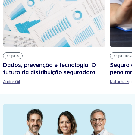
Seguros
Seguro de Sa
Dados, prevenção e tecnologia: O
Seguro d
futuro da distribuição seguradora
pena man
André Gil
Natacha Figu