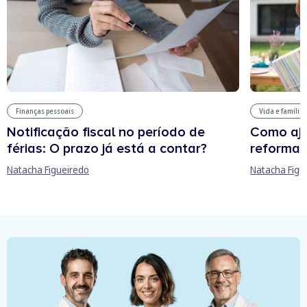
Finanças pessoais
Vida e família
Notificação fiscal no período de
Como aju
férias: O prazo já está a contar?
reforma 
Natacha Figueiredo
Natacha Figu