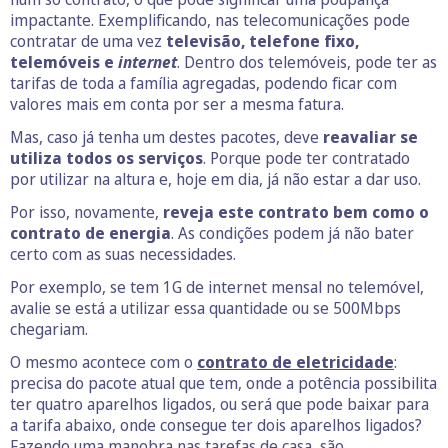
impactante. Exemplificando, nas telecomunicações pode
contratar de uma vez
televisão, telefone fixo,
telemóveis e
internet
. Dentro dos telemóveis, pode ter as
tarifas de toda a família agregadas, podendo ficar com
valores mais em conta por ser a mesma fatura.
Mas, caso já tenha um destes pacotes, deve
reavaliar se
utiliza todos os serviços
. Porque pode ter contratado
por utilizar na altura e, hoje em dia, já não estar a dar uso.
Por isso, novamente,
reveja este contrato
bem como o
contrato de energia
. As condições podem já não bater
certo com as suas necessidades.
Por exemplo, se tem 1G de internet mensal no telemóvel,
avalie se está a utilizar essa quantidade ou se 500Mbps
chegariam.
O mesmo acontece com o
contrato de eletrici
dade
:
precisa do pacote atual que tem, onde a potência possibilita
ter quatro aparelhos ligados, ou será que pode baixar para
a tarifa abaixo, onde consegue ter dois aparelhos ligados?
Fazendo uma manobra nas tarefas de casa, são