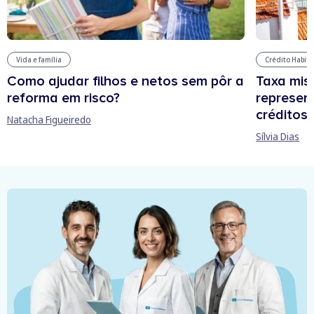
Vida e família
Crédito Habit
Como ajudar filhos e netos sem pôr a
Taxa mis
reforma em risco?
represen
créditos
Natacha Figueiredo
Sílvia Dias