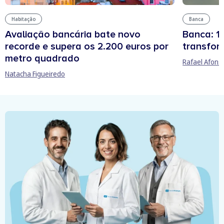
Habitação
Banca
Avaliação bancária bate novo
Banca: 15
recorde e supera os 2.200 euros por
transfor
metro quadrado
Rafael Afons
Natacha Figueiredo