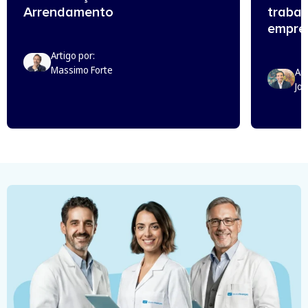
Arrendamento
trabal
empreg
Artigo por:
Massimo Forte
Art
Jo