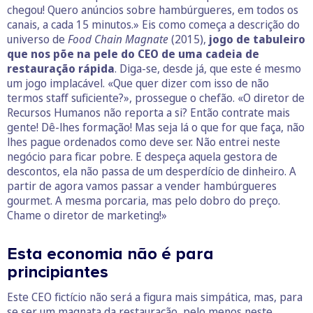
chegou! Quero anúncios sobre hambúrgueres, em todos os
canais, a cada 15 minutos.» Eis como começa a descrição do
universo de
Food Chain Magnate
(2015),
jogo de tabuleiro
que nos põe na pele do CEO de uma cadeia de
restauração rápida
. Diga-se, desde já, que este é mesmo
um jogo implacável. «Que quer dizer com isso de não
termos staff suficiente?», prossegue o chefão. «O diretor de
Recursos Humanos não reporta a si? Então contrate mais
gente! Dê-lhes formação! Mas seja lá o que for que faça, não
lhes pague ordenados como deve ser. Não entrei neste
negócio para ficar pobre. E despeça aquela gestora de
descontos, ela não passa de um desperdício de dinheiro. A
partir de agora vamos passar a vender hambúrgueres
gourmet. A mesma porcaria, mas pelo dobro do preço.
Chame o diretor de marketing!»
Esta economia não é para
principiantes
Este CEO fictício não será a figura mais simpática, mas, para
se ser um magnata da restauração, pelo menos neste