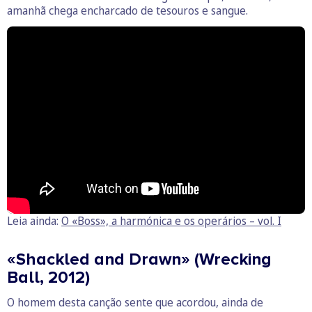
amanhã chega encharcado de tesouros e sangue.
Leia ainda:
O «Boss», a harmónica e os operários – vol. I
«Shackled and Drawn» (Wrecking
Ball, 2012)
O homem desta canção sente que acordou, ainda de