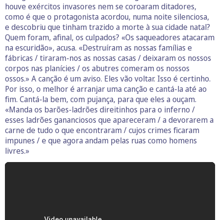
houve exércitos invasores nem se coroaram ditadores,
como é que o protagonista acordou, numa noite silenciosa,
e descobriu que tinham trazido a morte à sua cidade natal?
Quem foram, afinal, os culpados? «Os saqueadores atacaram
na escuridão», acusa. «Destruíram as nossas famílias e
fábricas / tiraram-nos as nossas casas / deixaram os nossos
corpos nas planícies / os abutres comeram os nossos
ossos.» A canção é um aviso. Eles vão voltar. Isso é certinho.
Por isso, o melhor é arranjar uma canção e cantá-la até ao
fim. Cantá-la bem, com pujança, para que eles a ouçam.
«Manda os barões-ladrões direitinhos para o inferno /
esses ladrões gananciosos que apareceram / a devorarem a
carne de tudo o que encontraram / cujos crimes ficaram
impunes / e que agora andam pelas ruas como homens
livres.»