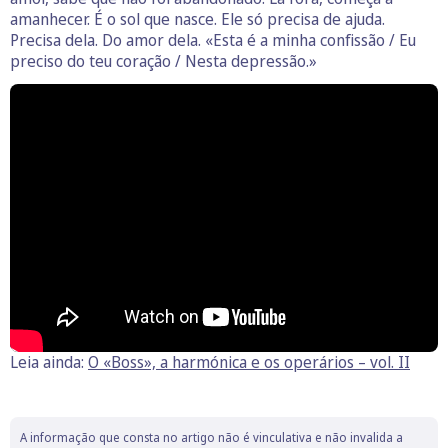
amanhecer. É o sol que nasce. Ele só precisa de ajuda.
Precisa dela. Do amor dela. «Esta é a minha confissão / Eu
preciso do teu coração / Nesta depressão.»
Leia ainda:
O «Boss», a harmónica e os operários – vol. II
A informação que consta no artigo não é vinculativa e não invalida a