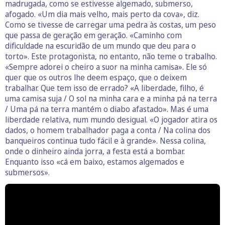
madrugada, como se estivesse algemado, submerso,
afogado. «Um dia mais velho, mais perto da cova», diz.
Como se tivesse de carregar uma pedra às costas, um peso
que passa de geração em geração. «Caminho com
dificuldade na escuridão de um mundo que deu para o
torto». Este protagonista, no entanto, não teme o trabalho.
«Sempre adorei o cheiro a suor na minha camisa». Ele só
quer que os outros lhe deem espaço, que o deixem
trabalhar. Que tem isso de errado? «A liberdade, filho, é
uma camisa suja / O sol na minha cara e a minha pá na terra
/ Uma pá na terra mantém o diabo afastado». Mas é uma
liberdade relativa, num mundo desigual. «O jogador atira os
dados, o homem trabalhador paga a conta / Na colina dos
banqueiros continua tudo fácil e à grande». Nessa colina,
onde o dinheiro ainda jorra, a festa está a bombar.
Enquanto isso «cá em baixo, estamos algemados e
submersos».