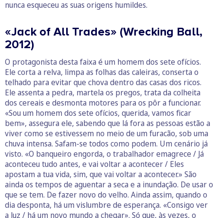
nunca esqueceu as suas origens humildes.
«Jack of All Trades» (Wrecking Ball,
2012)
O protagonista desta faixa é um homem dos sete ofícios.
Ele corta a relva, limpa as folhas das caleiras, conserta o
telhado para evitar que chova dentro das casas dos ricos.
Ele assenta a pedra, martela os pregos, trata da colheita
dos cereais e desmonta motores para os pôr a funcionar.
«Sou um homem dos sete ofícios, querida, vamos ficar
bem», assegura ele, sabendo que lá fora as pessoas estão a
viver como se estivessem no meio de um furacão, sob uma
chuva intensa. Safam-se todos como podem. Um cenário já
visto. «O banqueiro engorda, o trabalhador emagrece / Já
aconteceu tudo antes, e vai voltar a acontecer / Eles
apostam a tua vida, sim, que vai voltar a acontecer.» São
ainda os tempos de aguentar a seca e a inundação. De usar o
que se tem. De fazer novo do velho. Ainda assim, quando o
dia desponta, há um vislumbre de esperança. «Consigo ver
a luz / há um novo mundo a chegar». Só que, às vezes, o