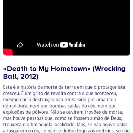
«Death to My Hometown» (Wrecking
Ball, 2012)
Esta é a história da morte da terra em que o protagonista
cresceu. É um grito de revolta contra o que aconteceu,
mesmo que a destruição não tenha sido por uma bola
demolidora, nem por bombas caídas do céu, nem por
explosões de pólvora. Não se ouviram trovões de morte,
mas houve pessoas que, como se fossem a mão de Deus,
trouxeram o fim àquela localidade. Mas, se não houve balas
a rasgarem o céu, se não se deitou fogo aos edifícios, se não