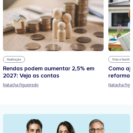
Habitação
Vida e família
Rendas podem aumentar 2,5% em
Como aju
2027: Veja as contas
reforma 
Natacha Figueiredo
Natacha Figu