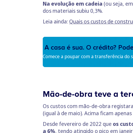
Na evolução em cadeia
(ou seja, em
dos materiais subiu 0,3%.
Leia ainda:
Quais os custos de constru
A casa é sua. O crédito? Pod
Comece a poupar com a transferência do se
Mão-de-obra teve a ter
Os custos com mão-de-obra registar
(igual à de maio). Acima ficam apena
Desde fevereiro de 2022 que
os cust
a 6%
, tendo atingido o pico em jane