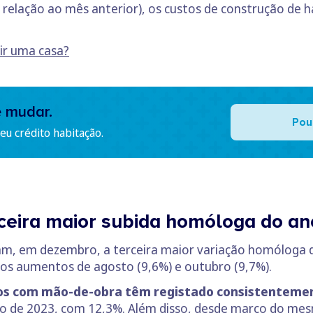
 relação ao mês anterior), os custos de construção de 
ir uma casa?
e mudar.
Pou
u crédito habitação.
ceira maior subida homóloga do an
am, em dezembro, a terceira maior variação homóloga 
s os aumentos de agosto (9,6%) e outubro (9,7%).
os com mão-de-obra têm registado consistentemen
iro de 2023, com 12,3%. Além disso, desde março do mesm