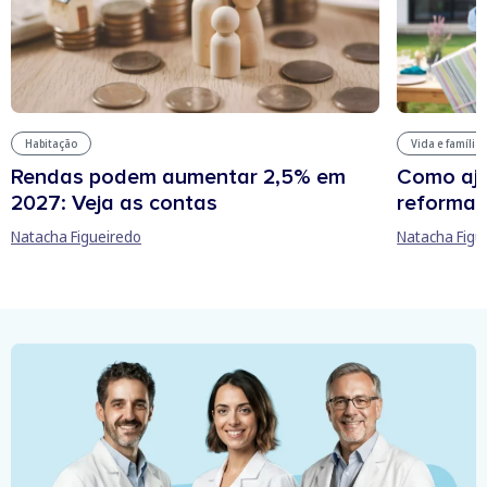
Habitação
Vida e família
Rendas podem aumentar 2,5% em
Como aju
2027: Veja as contas
reforma 
Natacha Figueiredo
Natacha Figu