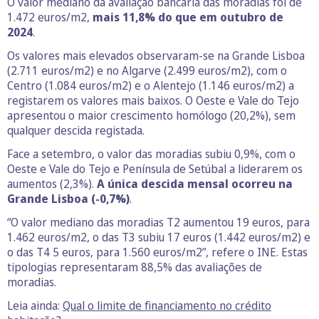
O valor mediano da avaliação bancária das moradias foi de
1.472 euros/m2,
mais 11,8% do que em outubro de
2024
.
Os valores mais elevados observaram-se na Grande Lisboa
(2.711 euros/m2) e no Algarve (2.499 euros/m2), com o
Centro (1.084 euros/m2) e o Alentejo (1.146 euros/m2) a
registarem os valores mais baixos. O Oeste e Vale do Tejo
apresentou o maior crescimento homólogo (20,2%), sem
qualquer descida registada.
Face a setembro, o valor das moradias subiu 0,9%, com o
Oeste e Vale do Tejo e Península de Setúbal a liderarem os
aumentos (2,3%).
A única descida mensal ocorreu na
Grande Lisboa (-0,7%)
.
“O valor mediano das moradias T2 aumentou 19 euros, para
1.462 euros/m2, o das T3 subiu 17 euros (1.442 euros/m2) e
o das T4 5 euros, para 1.560 euros/m2”, refere o INE. Estas
tipologias representaram 88,5% das avaliações de
moradias.
Leia ainda:
Qual o limite de financiamento no crédito