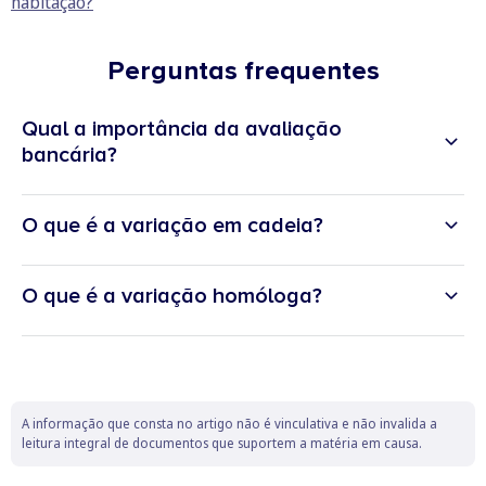
habitação?
Perguntas frequentes
Qual a importância da avaliação
bancária?
O que é a variação em cadeia?
rácio LTV (
loan-to-value)
90% do
menor dos dois valores entre a aquisição do imóvel e a
O que é a variação homóloga?
avaliação do imóvel por eles feita
garantia pública
A informação que consta no artigo não é vinculativa e não invalida a
leitura integral de documentos que suportem a matéria em causa.