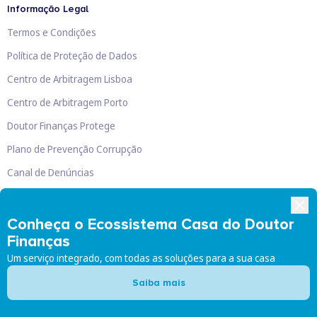
Informação Legal
Termos e Condições
Política de Proteção de Dados
Centro de Arbitragem Lisboa
Centro de Arbitragem Porto
Doutor Finanças Protege
Plano de Prevenção Corrupção
Canal de Denúncias
Livro de Reclamações
Conheça o Ecossistema Casa do Doutor
Finanças
Um serviço integrado, com todas as soluções para a sua casa
Doutor Finanças, Lda
©
2026
Saiba mais